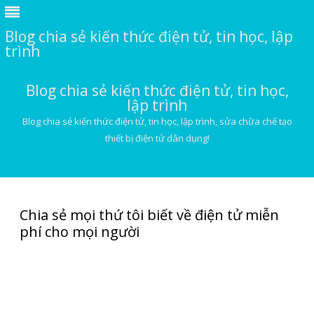
Blog chia sẻ kiến thức điện tử, tin học, lập
trình
Blog chia sẻ kiến thức điện tử, tin học,
lập trình
Blog chia sẻ kiến thức điện tử, tin học, lập trình, sửa chữa chế tạo
thiết bị điện tử dân dụng!
Skip
to
content
Chia sẻ mọi thứ tôi biết về điện tử miễn
phí cho mọi người
Chuyển