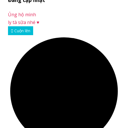
Đang cập nhật
Ủng hộ mình
ly tà sữa nhé ♥ ️
Cuộn lên