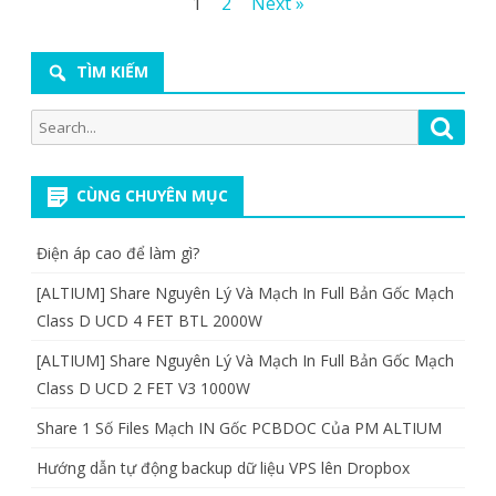
Posts
1
2
Next »
pagination
TÌM KIẾM
Search
Searc
for:
CÙNG CHUYÊN MỤC
Điện áp cao để làm gì?
[ALTIUM] Share Nguyên Lý Và Mạch In Full Bản Gốc Mạch
Class D UCD 4 FET BTL 2000W
[ALTIUM] Share Nguyên Lý Và Mạch In Full Bản Gốc Mạch
Class D UCD 2 FET V3 1000W
Share 1 Số Files Mạch IN Gốc PCBDOC Của PM ALTIUM
Hướng dẫn tự động backup dữ liệu VPS lên Dropbox