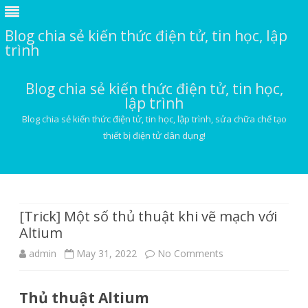
Blog chia sẻ kiến thức điện tử, tin học, lập
trình
Blog chia sẻ kiến thức điện tử, tin học,
lập trình
Blog chia sẻ kiến thức điện tử, tin học, lập trình, sửa chữa chế tạo
thiết bị điện tử dân dụng!
Skip
to
content
[Trick] Một số thủ thuật khi vẽ mạch với
Altium
on
admin
May 31, 2022
No Comments
[Trick]
Thủ thuật Altium
Một