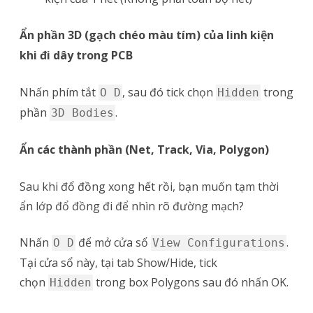
Ẩn phần 3D (gạch chéo màu tím) của linh kiện
khi đi dây trong PCB
Nhấn phím tắt
, sau đó tick chọn
trong
O D
Hidden
phần
.
3D Bodies
Ẩn các thành phần (Net, Track, Via, Polygon)
Sau khi đổ đồng xong hết rồi, bạn muốn tạm thời
ẩn lớp đổ đồng đi để nhìn rõ đường mạch?
Nhấn
để mở cửa sổ
.
O D
View Configurations
Tại cửa sổ này, tại tab Show/Hide, tick
chọn
trong box Polygons sau đó nhấn OK.
Hidden