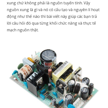
xung chứ không phải là nguồn tuyến tính. Vậy
biết
nguồn xung là gì và nó có cấu tạo và nguyên lí hoạt
các
động như thế nào thì bài viết này giúp các bạn trả
lời câu hỏi đó qua từng khối chức năng và thực tế
khối
mạch nguồn thật.
chức
năng
nguồn
xung
bằng
hình
ảnh