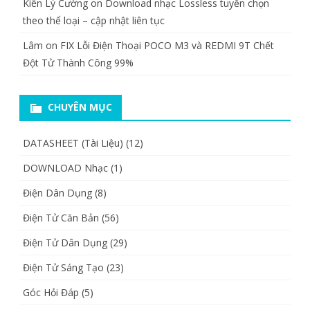
Kiên Lý Cường
on
Download nhạc Lossless tuyển chọn
theo thể loại – cập nhật liên tục
Lâm
on
FIX Lỗi Điện Thoại POCO M3 và REDMI 9T Chết
Đột Tử Thành Công 99%
CHUYÊN MỤC
DATASHEET (Tài Liệu)
(12)
DOWNLOAD Nhạc
(1)
Điện Dân Dụng
(8)
Điện Tử Căn Bản
(56)
Điện Tử Dân Dụng
(29)
Điện Tử Sáng Tạo
(23)
Góc Hỏi Đáp
(5)