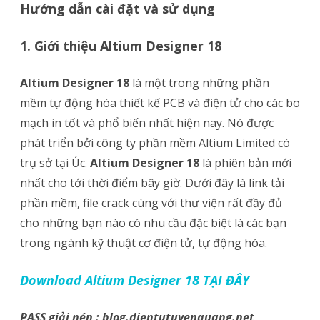
Hướng dẫn cài đặt và sử dụng
Designer
18
1. Giới thiệu Altium Designer 18
Full
Altium Designer 18
là một trong những phần
Key
mềm tự động hóa thiết kế PCB và điện tử cho các bo
–
mạch in tốt và phổ biến nhất hiện nay. Nó được
phát triển bởi công ty phần mềm Altium Limited có
Hướng
trụ sở tại Úc.
Altium Designer 18
là phiên bản mới
dẫn
nhất cho tới thời điểm bây giờ. Dưới đây là link tải
cài
phần mềm, file crack cùng với thư viện rất đầy đủ
đặt
cho những bạn nào có nhu cầu đặc biệt là các bạn
trong ngành kỹ thuật cơ điện tử, tự động hóa.
và
sử
Download Altium Designer 18 TẠI ĐÂY
dụng
PASS giải nén : blog.dientutuyenquang.net