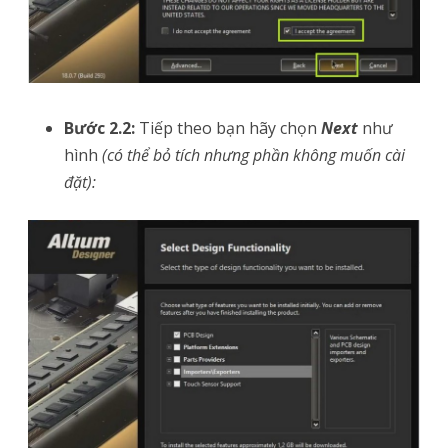
Bước 2.2:
Tiếp theo bạn hãy chọn
Next
như
hình
(có thể bỏ tích nhưng phần không muốn cài
đặt):