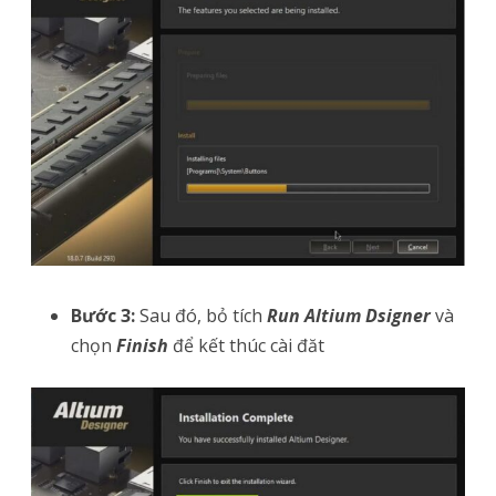
Bước 3:
Sau đó, bỏ tích
Run Altium Dsigner
và
chọn
Finish
để kết thúc cài đăt