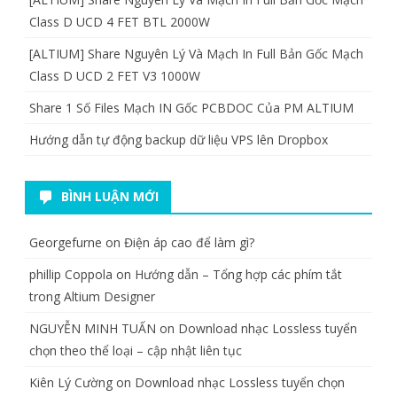
Class D UCD 4 FET BTL 2000W
[ALTIUM] Share Nguyên Lý Và Mạch In Full Bản Gốc Mạch
Class D UCD 2 FET V3 1000W
Share 1 Số Files Mạch IN Gốc PCBDOC Của PM ALTIUM
Hướng dẫn tự động backup dữ liệu VPS lên Dropbox
BÌNH LUẬN MỚI
Georgefurne
on
Điện áp cao để làm gì?
phillip Coppola
on
Hướng dẫn – Tổng hợp các phím tắt
trong Altium Designer
NGUYỄN MINH TUẤN
on
Download nhạc Lossless tuyển
chọn theo thể loại – cập nhật liên tục
Kiên Lý Cường
on
Download nhạc Lossless tuyển chọn