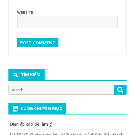
WEBSITE
TÌM KIẾM
Search
Searc
for:
CÙNG CHUYÊN MỤC
Điện áp cao để làm gì?
[ALTIUM] Share Nguyên Lý Và Mạch In Full Bản Gốc Mạch