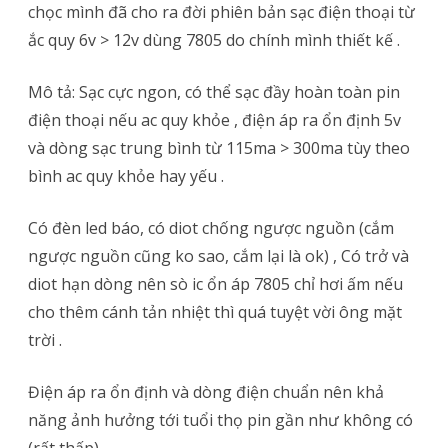
chọc mình đã cho ra đời phiên bản sạc điện thoại từ
Làm
ắc quy 6v > 12v dùng 7805 do chính mình thiết kế .
Sạc
Mô tả: Sạc cực ngon, có thể sạc đầy hoàn toàn pin
Điện
điện thoại nếu ac quy khỏe , điện áp ra ổn định 5v
Thoại
và dòng sạc trung bình từ 115ma > 300ma tùy theo
Dự
bình ac quy khỏe hay yếu .
Phòng
Có đèn led báo, có diot chống ngược nguồn (cắm
Từ
ngược nguồn cũng ko sao, cắm lại là ok) , Có trở và
Ắc
diot hạn dòng nên sò ic ổn áp 7805 chỉ hơi ấm nếu
Quy
cho thêm cánh tản nhiệt thì quá tuyệt vời ông mặt
trời .
Bằng
Ic
Điện áp ra ổn định và dòng điện chuẩn nên khả
Ổn
năng ảnh hưởng tới tuổi thọ pin gần như không có
Áp