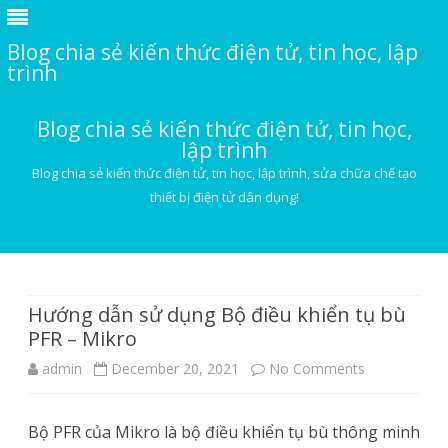
Blog chia sẻ kiến thức điện tử, tin học, lập
trình
Blog chia sẻ kiến thức điện tử, tin học,
lập trình
Blog chia sẻ kiến thức điện tử, tin học, lập trình, sửa chữa chế tạo
thiết bị điện tử dân dụng!
Skip
to
content
Hướng dẫn sử dụng Bộ điều khiển tụ bù
PFR – Mikro
on
admin
December 20, 2021
No Comments
Hướng
Bộ PFR của Mikro là bộ điều khiển tụ bù thông minh
dẫn