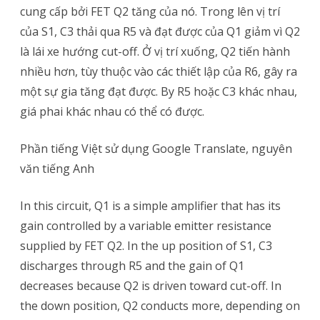
chỉnh
cung cấp bởi FET Q2 tăng của nó. Trong lên vị trí
âm
của S1, C3 thải qua R5 và đạt được của Q1 giảm vì Q2
là lái xe hướng cut-off. Ở vị trí xuống, Q2 tiến hành
lượng
nhiều hơn, tùy thuộc vào các thiết lập của R6, gây ra
(Audio
một sự gia tăng đạt được. By R5 hoặc C3 khác nhau,
Fader)
giá phai khác nhau có thể có được.
Phần tiếng Việt sử dụng Google Translate, nguyên
văn tiếng Anh
In this circuit, Q1 is a simple amplifier that has its
gain controlled by a variable emitter resistance
supplied by FET Q2. In the up position of S1, C3
discharges through R5 and the gain of Q1
decreases because Q2 is driven toward cut-off. In
the down position, Q2 conducts more, depending on