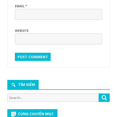
EMAIL
*
WEBSITE
TÌM KIẾM
Search
Searc
for:
CÙNG CHUYÊN MỤC