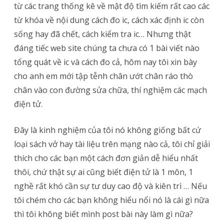
từ các trang thống kê về mật độ tìm kiếm rất cao các
Kiểm
từ khóa về nội dung cách đo ic, cách xác định ic còn
Tra
sống hay đã chết, cách kiểm tra ic… Nhưng thật
đáng tiếc web site chúng ta chưa có 1 bài viết nào
Và
tổng quát về ic và cách đo cả, hôm nay tôi xin bày
Xác
cho anh em mới tập tễnh chân ướt chân ráo thò
Định
chân vào con đường sửa chữa, thí nghiệm các mạch
Hư
điện tử.
Hỏng
Đây là kinh nghiệm của tôi nó không giống bất cứ
Của
loại sách vở hay tài liệu trên mạng nào cả, tôi chỉ giải
Chip,
thích cho các bạn một cách đơn giản dễ hiểu nhất
Ic
thôi, chứ thật sự ai cũng biết điện tử là 1 môn, 1
nghề rất khó cần sự tư duy cao độ và kiên trì … Nếu
Hoặc
tôi chém cho các bạn không hiểu nổi nó là cái gì nữa
Các
thì tôi không biết mình post bài này làm gì nữa?
Loại