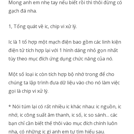
Mong anh em nhẹ tay nếu biết rồi thì thôi đừng có
Vi
gạch đá nha.
Xử
1, Tổng quát về ic, chip vi xử lý.
Lý
Ic là 1 tổ hợp một mạch điện bao gồm các linh kiện
điện tử tích hợp lại với 1 hình dáng nhỏ gọn nhất
tùy theo mục đích ứng dụng chức năng của nó.
Một số loại ic còn tích hợp bộ nhớ trong để cho
chúng ta lập trình đưa dữ liệu vào cho nó làm việc
gọi là chip vi xử lý.
* Nói túm lại có rất nhiều ic khác nhau: ic nguồn, ic
nhớ, ic công suất âm thanh, ic số, ic so sánh… các
bạn chỉ cần biết thế thôi vào mục đích chính luôn
nha, có những ic gì anh em tự tìm hiểu sau.