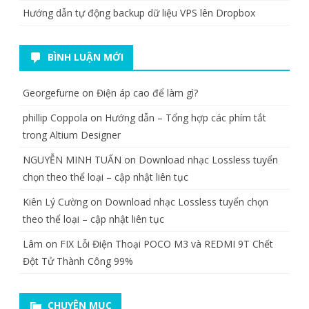
Hướng dẫn tự động backup dữ liệu VPS lên Dropbox
BÌNH LUẬN MỚI
Georgefurne
on
Điện áp cao để làm gì?
phillip Coppola
on
Hướng dẫn – Tổng hợp các phím tắt
trong Altium Designer
NGUYỄN MINH TUẤN
on
Download nhạc Lossless tuyển
chọn theo thể loại – cập nhật liên tục
Kiên Lý Cường
on
Download nhạc Lossless tuyển chọn
theo thể loại – cập nhật liên tục
Lâm
on
FIX Lỗi Điện Thoại POCO M3 và REDMI 9T Chết
Đột Tử Thành Công 99%
CHUYÊN MỤC