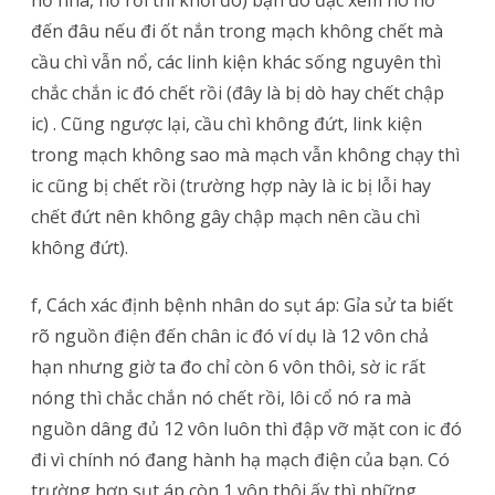
nổ nha, nổ rồi thì khỏi đo) bạn đo đạc xem nó nổ
đến đâu nếu đi ốt nắn trong mạch không chết mà
cầu chì vẫn nổ, các linh kiện khác sống nguyên thì
chắc chắn ic đó chết rồi (đây là bị dò hay chết chập
ic) . Cũng ngược lại, cầu chì không đứt, link kiện
trong mạch không sao mà mạch vẫn không chạy thì
ic cũng bị chết rồi (trường hợp này là ic bị lỗi hay
chết đứt nên không gây chập mạch nên cầu chì
không đứt).
f, Cách xác định bệnh nhân do sụt áp: Gỉa sử ta biết
rõ nguồn điện đến chân ic đó ví dụ là 12 vôn chả
hạn nhưng giờ ta đo chỉ còn 6 vôn thôi, sờ ic rất
nóng thì chắc chắn nó chết rồi, lôi cổ nó ra mà
nguồn dâng đủ 12 vôn luôn thì đập vỡ mặt con ic đó
đi vì chính nó đang hành hạ mạch điện của bạn. Có
trường hợp sụt áp còn 1 vôn thôi ấy thì những