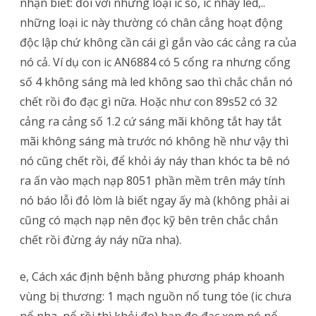
nhận biết: đối với những loại ic số, ic nháy led,..
những loại ic này thường có chân cẳng hoạt động
độc lập chứ không cần cái gì gắn vào các cảng ra của
nó cả. Ví dụ con ic AN6884 có 5 cổng ra nhưng cổng
số 4 không sáng mà led không sao thì chắc chắn nó
chết rồi đo đạc gì nữa. Hoặc như con 89s52 có 32
cảng ra cảng số 1.2 cứ sáng mãi không tắt hay tắt
mãi không sáng mà trước nó không hề như vậy thì
nó cũng chết rồi, để khỏi áy náy than khóc ta bê nó
ra ấn vào mạch nạp 8051 phần mềm trên máy tính
nó báo lỗi đỏ lòm là biết ngay ấy mà (không phải ai
cũng có mạch nạp nên đọc kỹ bên trên chắc chắn
chết rồi đừng áy náy nữa nha).
e, Cách xác định bệnh bằng phương pháp khoanh
vùng bị thương: 1 mạch nguồn nổ tung tóe (ic chưa