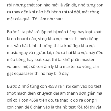
rồi nhưng chết con nào mới là vấn đề, nhổ từng con
ra thay đến khi nào hết bệnh thì toi đời, mất công
mất của quá . Tôi làm như sau:
Bước 1: ta phải cô lập nó bị méo tiếng hay loạt xoạt
là do board nào, ví dụ khu vực music bị méo tiếng
mic vẫn hát bình thường thì ta khử đẹp khu vực
music ngay và ngược lại, nếu cả hai khu vực này đều
méo tiếng hay loạt xoạt thì ta khử phần master
volume, một số con âm ly khu master có vùng cần
gạt equailazer thì nó hay bị ở đây.
Bước 2: nhổ từng con 4558 ra 1 rồi cắm vào bo test
(một mạch điện khuyêch đại âm thanh đơn giản mà
chỉ có 1 con 4558 trên đó, ta tháo ic đó ra đóng 1
con chân đế 8 chân vào là tha hồ test rồi, tôi thì vật