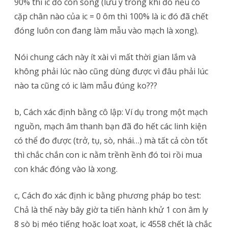
90% thì ic đó còn sống (lưu ý trong khi đo nếu có
cặp chân nào của ic = 0 ôm thì 100% là ic đó đã chết
đóng luôn con đang làm mẫu vào mạch là xong).
Nói chung cách này ít xài vì mất thời gian lắm và
không phải lúc nào cũng dùng được vì đâu phải lúc
nào ta cũng có ic làm mẫu đúng ko???
b, Cách xác định bằng cô lập: Ví dụ trong một mạch
nguồn, mạch âm thanh bạn đã đo hết các linh kiện
có thể đo được (trở, tụ, sò, nhái…) mà tất cả còn tốt
thì chắc chắn con ic nằm trềnh ềnh đó toi rồi mua
con khác đóng vào là xong.
c, Cách đo xác định ic bằng phương pháp bo test:
Chả là thế này bây giờ ta tiến hành khử 1 con âm ly
8 sò bị méo tiếng hoặc loạt xoạt, ic 4558 chết là chắc