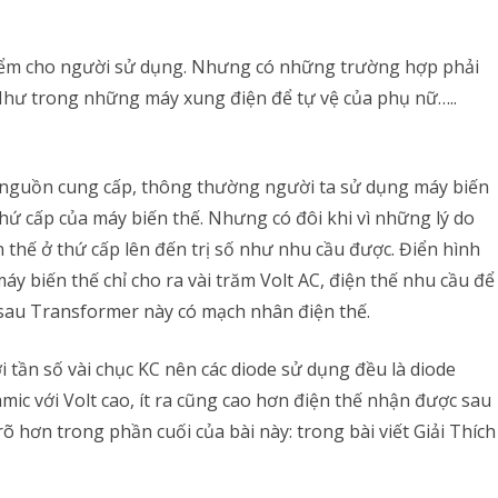
động
iểm cho người sử dụng. Nhưng có những trường hợp phải
mạch
. Như trong những máy xung điện để tự vệ của phụ nữ…..
vợt
muỗi
 nguồn cung cấp, thông thường người ta sử dụng máy biến
và
thứ cấp của máy biến thế. Nhưng có đôi khi vì những lý do
cách
 thế ở thứ cấp lên đến trị số như nhu cầu được. Điển hình
lắp
áy biến thế chỉ cho ra vài trăm Volt AC, điện thế nhu cầu để
mạch
 sau Transformer này có mạch nhân điện thế.
nhân
 tần số vài chục KC nên các diode sử dụng đều là diode
áp
ramic với Volt cao, ít ra cũng cao hơn điện thế nhận được sau
rõ hơn trong phần cuối của bài này: trong bài viết Giải Thích