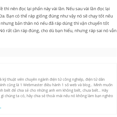
 thì nên đọc lại phẩn này vài lần. Nếu sau vài lần đọc lại
ữa. Bạn có thể ráp giống đúng như vậy nó sẽ chạy tốt nếu
, nhưng bản thân nó nếu đã ráp dúng thì vận chuyển tốt
Nó rất cần ráp đúng, cho dù bạn hiểu, nhưng ráp sai nó vẫn
là kỹ thuật viên chuyên ngành điện tử công nghiệp, điện tử dân
ình cũng là 1 Webmaster điều hành 1 số web và blog... Mình muốn
 biết để chia sẻ cho những anh em không biết, chưa biết... Hãy
 gì chúng ta có, hãy chia sẻ thoải mái nếu nó không làm bạn nghèo
→