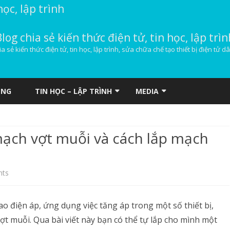
học, lập trình
Blog chia sẻ kiến thức điện tử, tin học, lập trìn
ia sẻ kiến thức điện tử, tin học, lập trình, sửa chữa chế tạo thiết bị điện tử d
Skip
to
ỤNG
TIN HỌC – LẬP TRÌNH
MEDIA
content
HOSTING
DOWNLOAD NHẠC
ạch vợt muỗi và cách lắp mạch
VPS MÁY CHỦ ẢO
WINDOWS
on
ts
WEBMASTER
Nguyên
ao điện áp, ứng dụng việc tăng áp trong một số thiết bị,
tắc
ợt muỗi. Qua bài viết này bạn có thể tự lắp cho mình một
hoạt