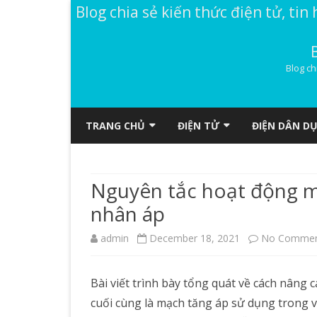
Blog chia sẻ kiến thức điện tử, tin 
Blog ch
TRANG CHỦ
ĐIỆN TỬ
ĐIỆN DÂN D
MẠCH ĐIỆN TỬ
GÓC LẬP TRÌNH
Nguyên tắc hoạt động m
DIỄN ĐÀN
ĐIỆN TỬ DÂN DỤNG
nhân áp
ĐỌC TRUYỆN VOZ
ĐIỆN TỬ CĂN BẢN
admin
December 18, 2021
No Commen
REVIEW ĐỒ CÔNG NGHỆ
DATASHEET (TÀI LIỆU)
Bài viết trình bày tổng quát về cách nâng c
cuối cùng là mạch tăng áp sử dụng trong v