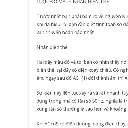
LƯỢC ĐỒ MẠCH NHÂN ĐIỆN THẾ
Trước nhất bạn phải nắm rõ về nguyên lý 
khi đã hiểu rồi bạn cần biết tính toán sơ 
vận chuyển hoàn hảo nhất.
Nhân điện thế:
Hai dây màu đỏ và to, bạn có nhìn thấy nó 
biến thế, tại đây có điện xoay chiều. Có ng
âm, ngay sau đó AC~(1) đổi thành âm thì A
Sự kiện này liên tục xảy ra và rất nhanh 
dụng trong nhà có tần số 50Hz, nghĩa là t
xung tần số thường là cao hơn và khoảng 30
Khi AC~(2) có điện dương, dòng điện chạy q