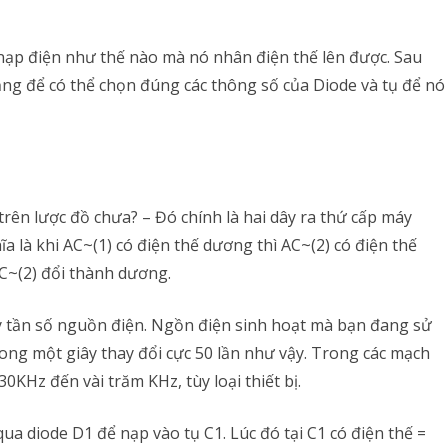
nạp điện như thế nào mà nó nhân điện thế lên được. Sau
đẳng để có thể chọn đúng các thông số của Diode và tụ để nó
trên lược đồ chưa? – Đó chính là hai dây ra thứ cấp máy
hĩa là khi AC~(1) có điện thế dương thì AC~(2) có điện thế
C~(2) đổi thành dương.
tùy tần số nguồn điện. Ngồn điện sinh hoạt mà bạn đang sử
rong một giây thay đổi cực 50 lần như vậy. Trong các mạch
KHz đến vài trăm KHz, tùy loại thiết bị.
ua diode D1 để nạp vào tụ C1. Lúc đó tại C1 có điện thế =