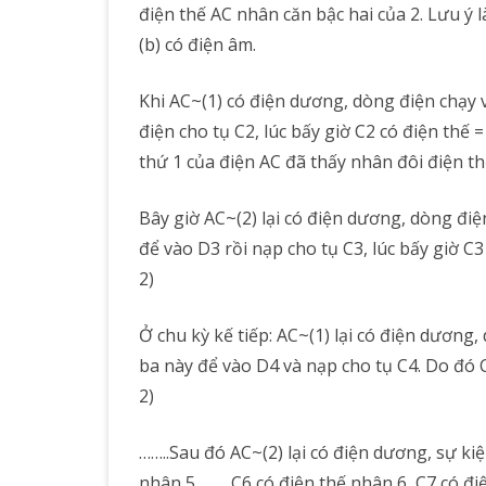
điện thế AC nhân căn bậc hai của 2. Lưu ý
(b) có điện âm.
Khi AC~(1) có điện dương, dòng điện chạy 
điện cho tụ C2, lúc bấy giờ C2 có điện thế =
thứ 1 của điện AC đã thấy nhân đôi điện th
Bây giờ AC~(2) lại có điện dương, dòng điệ
để vào D3 rồi nạp cho tụ C3, lúc bấy giờ C
2)
Ở chu kỳ kế tiếp: AC~(1) lại có điện dương
ba này để vào D4 và nạp cho tụ C4. Do đó C
2)
……..Sau đó AC~(2) lại có điện dương, sự ki
nhân 5, …….C6 có điện thế nhân 6, C7 có đi