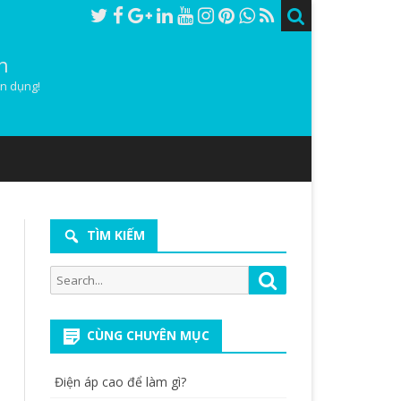
h
ân dụng!
TÌM KIẾM
Search
Search
for:
CÙNG CHUYÊN MỤC
Điện áp cao để làm gì?