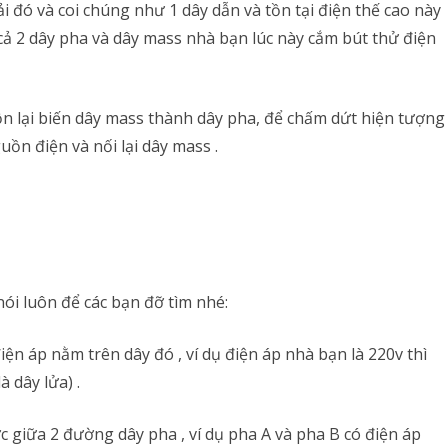
tải đó và coi chúng như 1 dây dẫn và tồn tại điện thế cao này
y cả 2 dây pha và dây mass nhà bạn lúc này cắm bút thử điện
 lộn lại biến dây mass thành dây pha, để chấm dứt hiện tượng
uồn điện và nối lại dây mass .
nói luôn để các bạn đỡ tìm nhé:
iện áp nằm trên dây đó , ví dụ điện áp nhà bạn là 220v thì
 dây lửa) .
ợc giữa 2 đường dây pha , ví dụ pha A và pha B có điện áp