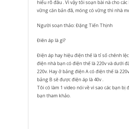
hiểu rõ đâu . Vì vậy tôi soạn bài nà cho các
Về
vững căn bản đã, móng có vững thì nhà mớ
Dòn
Người soạn thảo: Đặng Tiến Thịnh
Điện
Và
Điên áp là gì?
Điện
Điện áp hay hiệu điện thế là tỉ số chênh lệ
Áp
điện nhà bạn có điện thế là 220v và dưới đ
Mà
220v. Hay ở bảng điện A có điện thế là 220
Khô
bảng B sẽ được điện áp là 40v .
Tôi có làm 1 video nói về vì sao các bạn bị đ
Phải
bạn tham khảo.
Ai
Cũn
Biết