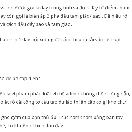
s còn được gọi là dây trung tính và được lấy từ điểm chụm
ay còn gọi là biến áp 3 pha đấu tam giác / sao . Để hiểu rõ
và cách đấu dây sao và tam giác .
bạn còn 1 dây nối xuống đất ẩm thì phụ tải vẫn sẽ hoạt
ào để ăn cắp điện?
ều là vi phạm pháp luật vì thế admin không thể hướng dẫn,
iết rõ cái công tơ cấu tạo dư lào thì ăn cắp có gì khó chứ!
ọ ghê gớm quá bạn thử ốp 1 cục nam châm bằng bàn tay
nhé, ko khuếnh khích đâu đấy