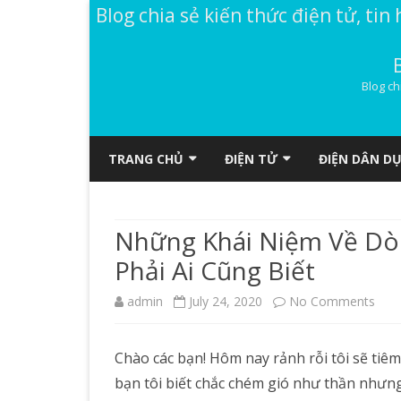
Blog chia sẻ kiến thức điện tử, tin 
Blog ch
TRANG CHỦ
ĐIỆN TỬ
ĐIỆN DÂN D
MẠCH ĐIỆN TỬ
GÓC LẬP TRÌNH
Những Khái Niệm Về Dò
DIỄN ĐÀN
ĐIỆN TỬ DÂN DỤNG
Phải Ai Cũng Biết
ĐỌC TRUYỆN VOZ
ĐIỆN TỬ CĂN BẢN
on
admin
July 24, 2020
No Comments
REVIEW ĐỒ CÔNG NGHỆ
Nhữ
DATASHEET (TÀI LIỆU)
Chào các bạn! Hôm nay rảnh rỗi tôi sẽ tiêm
Khái
bạn tôi biết chắc chém gió như thần nhưng 
Niệ