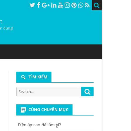
h
ân dụng!
TÌM KIẾM
Search
Search
for:
CÙNG CHUYÊN MỤC
Điện áp cao để làm gì?