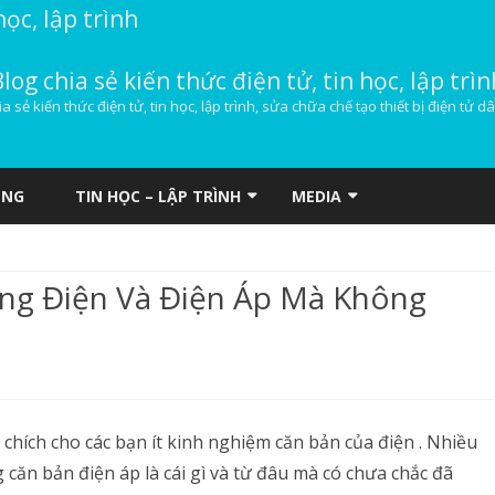
học, lập trình
Blog chia sẻ kiến thức điện tử, tin học, lập trìn
ia sẻ kiến thức điện tử, tin học, lập trình, sửa chữa chế tạo thiết bị điện tử d
Skip
to
ỤNG
TIN HỌC – LẬP TRÌNH
MEDIA
content
HOSTING
DOWNLOAD NHẠC
ng Điện Và Điện Áp Mà Không
VPS MÁY CHỦ ẢO
WINDOWS
WEBMASTER
ng
 chích cho các bạn ít kinh nghiệm căn bản của điện . Nhiều
căn bản điện áp là cái gì và từ đâu mà có chưa chắc đã
m