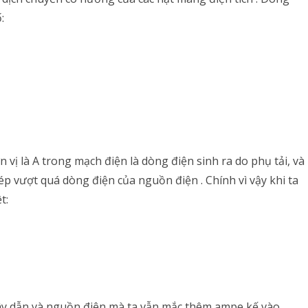
:
vị là A trong mạch điện là dòng điện sinh ra do phụ tải, và
 vượt quá dòng điện của nguồn điện . Chính vì vậy khi ta
t:
 dây dẫn và nguồn điện mà ta vẫn mắc thêm ampe kế vào