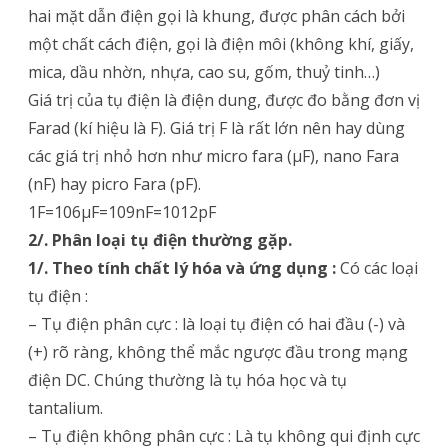
Về
hai mặt dẫn điện gọi là khung, được phân cách bởi
Tụ
một chất cách điện, gọi là điện môi (không khí, giấy,
mica, dầu nhờn, nhựa, cao su, gốm, thuỷ tinh…)
Điện
Giá trị của tụ điện là điện dung, được đo bằng đơn vị
–
Farad (kí hiệu là F). Giá trị F là rất lớn nên hay dùng
Điện
các giá trị nhỏ hơn như micro fara (μF), nano Fara
Tử
(nF) hay picro Fara (pF).
1F=106μF=109nF=1012pF
Cơ
2/. Phân loại tụ điện thường gặp.
Bản
1/. Theo tính chất lý hóa và ứng dụng :
Có các loại
tụ điện :
– Tụ điện phân cực : là loại tụ điện có hai đầu (-) và
(+) rõ ràng, không thể mắc ngược đầu trong mạng
điện DC. Chúng thường là tụ hóa học và tụ
tantalium.
– Tụ điện không phân cực : Là tụ không qui định cực