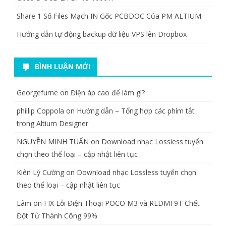
Share 1 Số Files Mạch IN Gốc PCBDOC Của PM ALTIUM
Hướng dẫn tự động backup dữ liệu VPS lên Dropbox
BÌNH LUẬN MỚI
Georgefurne
on
Điện áp cao để làm gì?
phillip Coppola
on
Hướng dẫn – Tổng hợp các phím tắt
trong Altium Designer
NGUYỄN MINH TUẤN
on
Download nhạc Lossless tuyển
chọn theo thể loại – cập nhật liên tục
Kiên Lý Cường
on
Download nhạc Lossless tuyển chọn
theo thể loại – cập nhật liên tục
Lâm
on
FIX Lỗi Điện Thoại POCO M3 và REDMI 9T Chết
Đột Tử Thành Công 99%