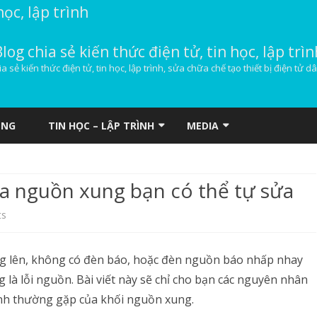
học, lập trình
Blog chia sẻ kiến thức điện tử, tin học, lập trìn
ia sẻ kiến thức điện tử, tin học, lập trình, sửa chữa chế tạo thiết bị điện tử d
Skip
to
ỤNG
TIN HỌC – LẬP TRÌNH
MEDIA
content
HOSTING
DOWNLOAD NHẠC
a nguồn xung bạn có thể tự sửa
VPS MÁY CHỦ ẢO
on
ts
WINDOWS
Các
WEBMASTER
g lên, không có đèn báo, hoặc đèn nguồn báo nhấp nhay
bệnh
 là lỗi nguồn. Bài viết này sẽ chỉ cho bạn các nguyên nhân
thường
c bệnh thường gặp của khối nguồn xung.
gặp