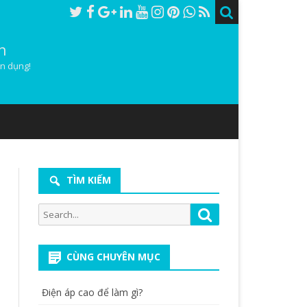
h
ân dụng!
TÌM KIẾM
Search
Search
for:
CÙNG CHUYÊN MỤC
Điện áp cao để làm gì?