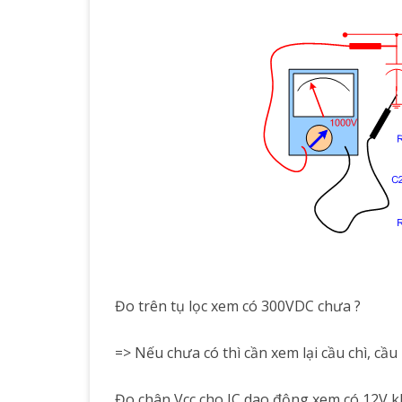
Đo trên tụ lọc xem có 300VDC chưa ?
=> Nếu chưa có thì cần xem lại cầu chì, cầ
Đo chân Vcc cho IC dao động xem có 12V k