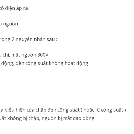
ó điện áp ra.
của
nguồn
áo nguồn
xung
trong 2 nguyên nhân sau :
bạn
có
u chì, mất nguồn 300V
thể
o động, đèn công suất không hoạt động .
tự
sửa
là biểu hiện của chập đèn công suất ( hoặc IC công suất )
uất không bị chập, nguồn bị mất dao động.