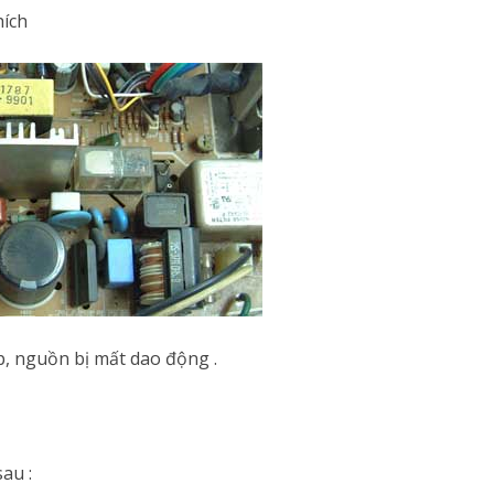
hích
, nguồn bị mất dao động .
au :