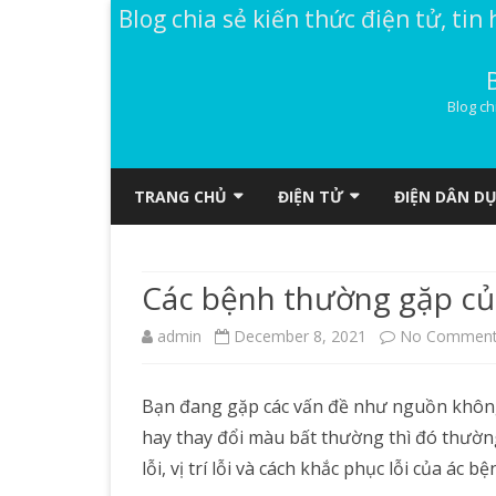
Blog chia sẻ kiến thức điện tử, tin 
Blog ch
TRANG CHỦ
ĐIỆN TỬ
ĐIỆN DÂN D
MẠCH ĐIỆN TỬ
GÓC LẬP TRÌNH
Các bệnh thường gặp củ
DIỄN ĐÀN
ĐIỆN TỬ DÂN DỤNG
admin
December 8, 2021
No Commen
ĐỌC TRUYỆN VOZ
ĐIỆN TỬ CĂN BẢN
REVIEW ĐỒ CÔNG NGHỆ
Bạn đang gặp các vấn đề như nguồn khôn
DATASHEET (TÀI LIỆU)
hay thay đổi màu bất thường thì đó thường
lỗi, vị trí lỗi và cách khắc phục lỗi của á