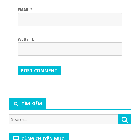
EMAIL
*
WEBSITE
TÌM KIẾM
Search
Searc
for:
CÙNG CHUYÊN MỤC