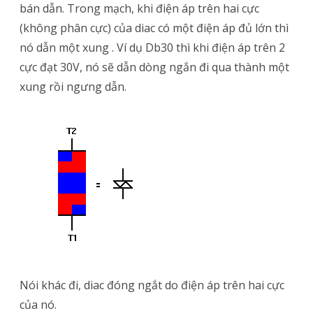
bán dẫn. Trong mạch, khi điện áp trên hai cực
Gì?
(không phân cực) của diac có một điện áp đủ lớn thì
Cấu
nó dẫn một xung . Ví dụ Db30 thì khi điện áp trên 2
cực đạt 30V, nó sẽ dẫn dòng ngắn đi qua thành một
Tạo
xung rồi ngưng dẫn.
Và
Nguyên
Lý
Hoạt
Động
Của
Diac?
Nói khác đi, diac đóng ngắt do điện áp trên hai cực
của nó.