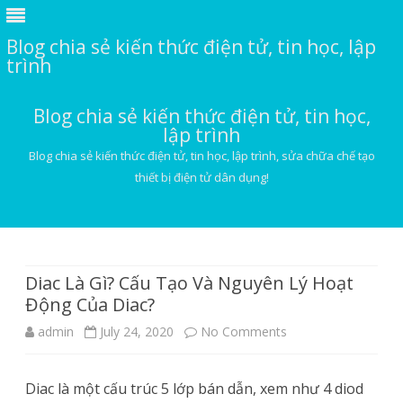
Blog chia sẻ kiến thức điện tử, tin học, lập
trình
Blog chia sẻ kiến thức điện tử, tin học,
lập trình
Blog chia sẻ kiến thức điện tử, tin học, lập trình, sửa chữa chế tạo
thiết bị điện tử dân dụng!
Skip
to
content
Diac Là Gì? Cấu Tạo Và Nguyên Lý Hoạt
Động Của Diac?
on
admin
July 24, 2020
No Comments
Diac
Diac là một cấu trúc 5 lớp bán dẫn, xem như 4 diod
Là