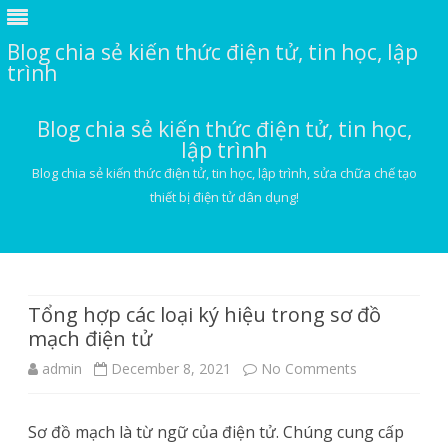
Blog chia sẻ kiến thức điện tử, tin học, lập
trình
Blog chia sẻ kiến thức điện tử, tin học,
lập trình
Blog chia sẻ kiến thức điện tử, tin học, lập trình, sửa chữa chế tạo
thiết bị điện tử dân dụng!
Skip
to
content
Tổng hợp các loại ký hiệu trong sơ đồ
mạch điện tử
on
admin
December 8, 2021
No Comments
Tổng
Sơ đồ mạch là từ ngữ của điện tử. Chúng cung cấp
hợp