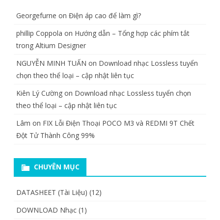
Georgefurne
on
Điện áp cao để làm gì?
phillip Coppola
on
Hướng dẫn – Tổng hợp các phím tắt
trong Altium Designer
NGUYỄN MINH TUẤN
on
Download nhạc Lossless tuyển
chọn theo thể loại – cập nhật liên tục
Kiên Lý Cường
on
Download nhạc Lossless tuyển chọn
theo thể loại – cập nhật liên tục
Lâm
on
FIX Lỗi Điện Thoại POCO M3 và REDMI 9T Chết
Đột Tử Thành Công 99%
CHUYÊN MỤC
DATASHEET (Tài Liệu)
(12)
DOWNLOAD Nhạc
(1)