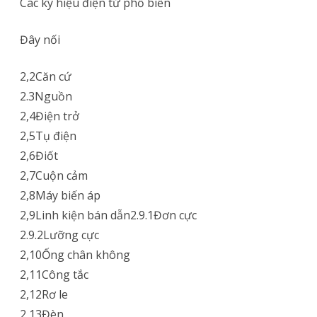
Các ký hiệu điện tử phổ biến
Đây nối
2,2Căn cứ
2.3Nguồn
2,4Điện trở
2,5Tụ điện
2,6Điốt
2,7Cuộn cảm
2,8Máy biến áp
2,9Linh kiện bán dẫn2.9.1Đơn cực
2.9.2Lưỡng cực
2,10Ống chân không
2,11Công tắc
2,12Rơ le
2,13Đèn