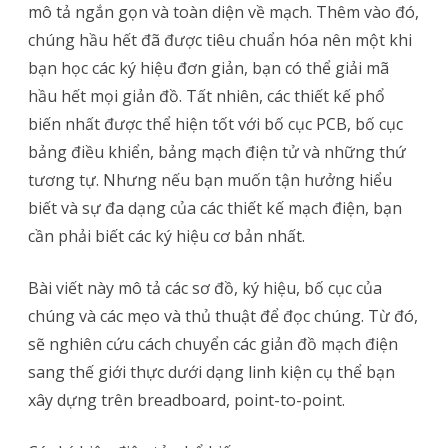
mô tả ngắn gọn và toàn diện về mạch. Thêm vào đó,
các
chúng hầu hết đã được tiêu chuẩn hóa nên một khi
loại
bạn học các ký hiệu đơn giản, bạn có thể giải mã
hầu hết mọi giản đồ. Tất nhiên, các thiết kế phổ
ký
biến nhất được thể hiện tốt với bố cục PCB, bố cục
hiệu
bảng điều khiển, bảng mạch điện tử và những thứ
trong
tương tự. Nhưng nếu bạn muốn tận hưởng hiểu
sơ
biết và sự đa dạng của các thiết kế mạch điện, bạn
cần phải biết các ký hiệu cơ bản nhất.
đồ
mạch
Bài viết này mô tả các sơ đồ, ký hiệu, bố cục của
điện
chúng và các mẹo và thủ thuật để đọc chúng. Từ đó,
tử
sẽ nghiên cứu cách chuyển các giản đồ mạch điện
sang thế giới thực dưới dạng linh kiện cụ thể bạn
xây dựng trên breadboard, point-to-point.